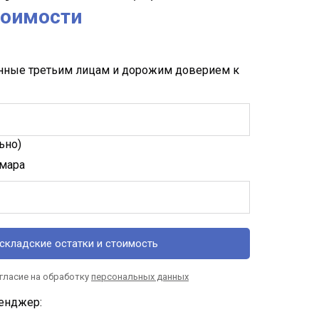
тоимости
нные третьим лицам и дорожим доверием к
ьно)
амара
складские остатки и стоимость
огласие на обработку
персональных данных
енджер: