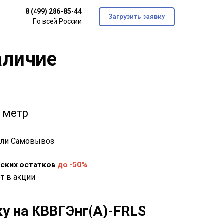
8 (499) 286-85-44
Загрузить заявку
По всей России
аличие
 метр
 или Самовывоз
ских остатков
до -50%
ет в акции
ку на
КВВГЭнг(A)-FRLS