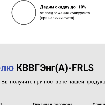
Дадим скидку до -10%
от предложения конкурента
(при наличии счета)
елю
КВВГЭнг(A)-FRLS
 Вы получите при поставке нашей продукц
Д
Оригинал договора
Спец