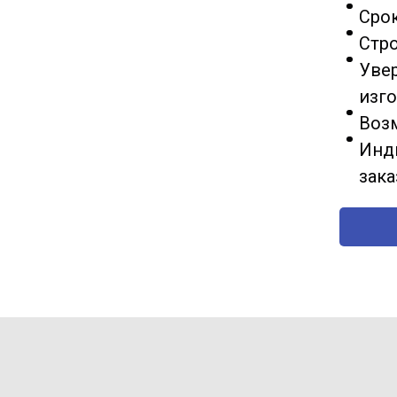
Срок
Стр
Увер
изг
Воз
Инд
зак