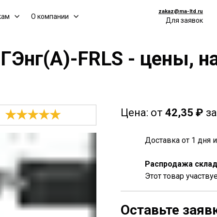
zakaz@ma-ltd.ru
кам
О компании
Для заявок
ГЭнг(A)-FRLS - цены, н
Цена:
от
42,35 ₽
за
★★★★★
Доставка от 1 дня
Распродажа склад
Этот товар участву
Оставьте заяв