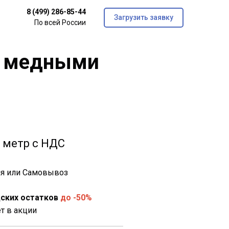
8 (499) 286-85-44
Загрузить заявку
По всей России
и медными
 метр с НДС
дня или Самовывоз
ских остатков
до -50%
ет в акции