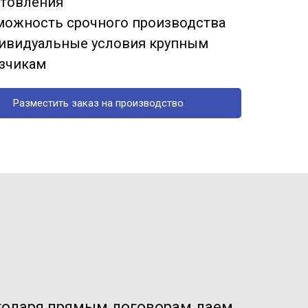
отовления
можность срочного производства
ивидуальные условия крупным
азчикам
Разместить заказ на производство
годаря прямым договорам даем