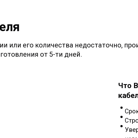
еля
чии или его количества недостаточно, про
готовления от 5-ти дней.
Что В
кабел
Срок
Стр
Увер