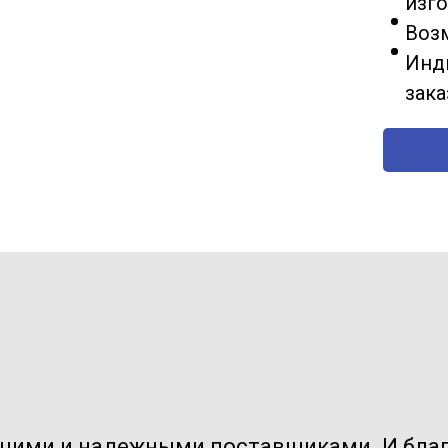
изг
Воз
Инд
зак
ущими и надежными поставщиками. И бла