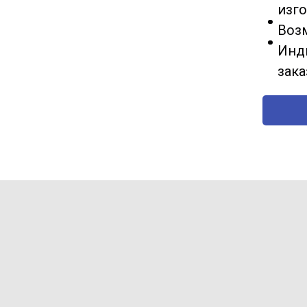
изг
Воз
Инд
зак