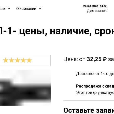
zakaz@ma-ltd.ru
кам
О компании
Для заявок
-1- цены, наличие, сро
Цена:
от
32
,25 ₽
за
★★★★★
Доставка от 1-го 
Распродажа склад
Этот товар участву
Оставьте заяв