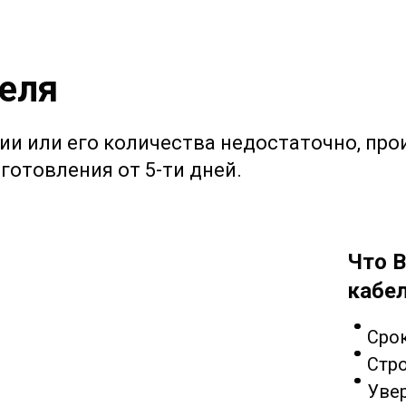
еля
чии или его количества недостаточно, про
готовления от 5-ти дней.
Что В
кабел
Срок
Стр
Увер