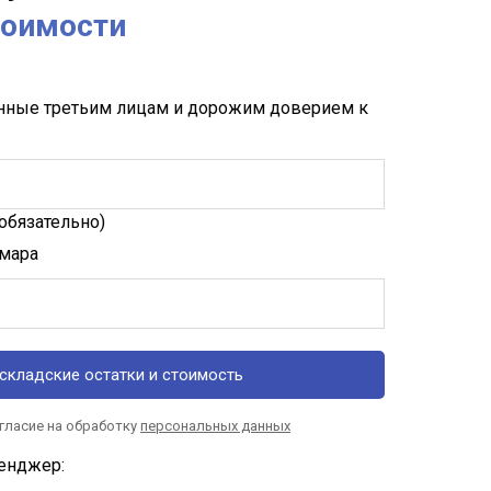
тоимости
нные третьим лицам и дорожим доверием к
обязательно)
амара
складские остатки и стоимость
огласие на обработку
персональных данных
енджер: