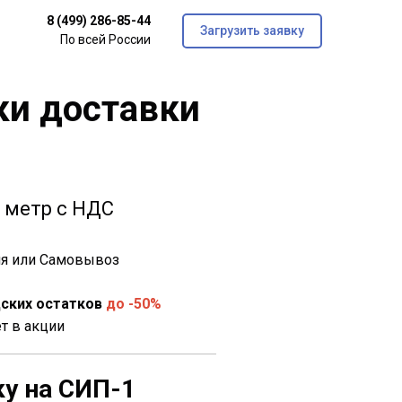
8 (499) 286-85-44
Загрузить заявку
По всей России
ки доставки
 метр с НДС
дня или Самовывоз
ских остатков
до -50%
ет в акции
ку на СИП-1